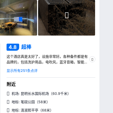
4.8
超棒
这个酒店真是太好了，设施非常好。各种备件都是有
品牌的，包括洗护用品，电吹风，蓝牙音箱，智能马
桶，中央空调等。床品也很舒服，有好眠。 值得称
显示所有251条点评
道的是酒店的设计感真的太好了，处处可出片，喜欢
拍照的有福了。另外服务也很好，帮忙提行李，有欢
附近
迎水果，早餐是每人份，足够份量，口味也不错。
性价比非常好，非常非常高。
机场: 昆明长水国际机场
（60.9千米）
地标: 笔砚公园
（58米）
地标: 清淑熙平亭
（68米）