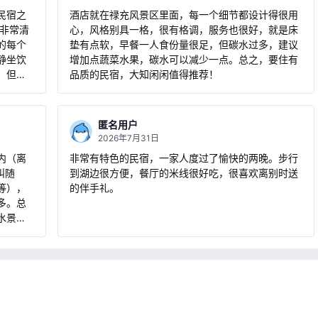
简单小水果会更好~酒店的每一位伙伴都很好~离店时
民宿之
酒店就在禄充风景区里面，每一个细节都设计得很用
还送了伴手礼，小扇子可太适合抚仙湖没有风的夜晚
有非常清
心，风格别具一格，很有格调，服务也很好，就是床
了~超级满意，一定会再来！！
的每个
垫有点软，早餐一人食份量很足，但碳水过多，建议
静坐饮
增加点蔬菜水果，碳水可以减少一点。总之，要住有
，但这
品质的民宿，大知闲闲值得推荐！
了下雨
没得说，
量都很
匿名用户
配了
2026年7月31日
舍得配
内（离
非常有特色的民宿，一家人度过了愉快的两晚。步行
 总而言
叫随
到湖边很方便，餐厅的米线很好吃，很喜欢离别时送
等），
的伴手礼。
多。总
水景已