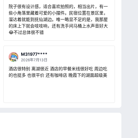
配套的掌间餐厅超级美味，早餐的米线和午餐晚餐的
院子很有设计感，适合喜欢拍照的，相当出片，有一
炒菜都很好吃，重点是干净卫生。民宿设计感强，随
些小角落里藏着可爱的小摆件。民宿位置在景区里，
便一拍都很好看。工作人员很多，一看就知道老板不
溜达着就能到抚仙湖边。唯一略显不足的是，我那屋
差钱。强烈推荐。
的床上下就会吱吱响，还有洗手间马桶上水声音好大
😂不过总体很不错
M31977****
2026年7月13日
酒店很特别 离湖很近 酒店的早餐米线很好吃 周边吃
的也挺多 也很平价 还有咖啡店 晚霞下的湖面超级美