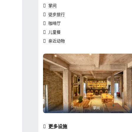
掌间
徒步旅行
咖啡厅
儿童餐
亲近动物
掌间
更多设施