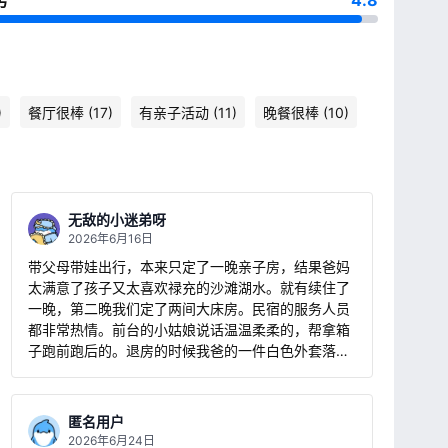
务
4.8
)
餐厅很棒 (17)
有亲子活动 (11)
晚餐很棒 (10)
无敌的小迷弟呀
2026年6月16日
带父母带娃出行，本来只定了一晚亲子房，结果爸妈
太满意了孩子又太喜欢禄充的沙滩湖水。就有续住了
一晚，第二晚我们定了两间大床房。民宿的服务人员
都非常热情。前台的小姑娘说话温温柔柔的，帮拿箱
子跑前跑后的。退房的时候我爸的一件白色外套落在
房间里面，小妹妹立马跑去帮我们拿了出来。包车师
傅也是小妹推荐的，人特别好，收费也很合理，连高
速过路费都不要。 房间和图片没有出入，好奇这么大
匿名用户
的院子这么多的植物，房间里基本没有蚊虫的。民宿
2026年6月24日