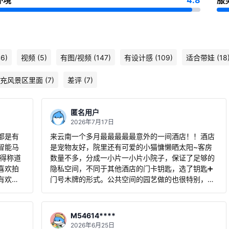
环境
4.8
服
6)
视频 (5)
有图/视频 (147)
有设计感 (109)
适合带娃 (18
充风景区里面 (7)
差评 (7)
匿名用户
2026年7月17日
都是有
来云南一个多月最最最最最意外的一间酒店！！酒店
智能马
是宠物友好，院里还有可爱的小猫慵懒晒太阳~客房
值得称道
数量不多，分成一小片一小片小院子，保证了足够的
喜欢拍
隐私空间，不同于其他酒店的门卡钥匙，选了钥匙➕
有欢迎
门号木牌的形式。公共空间的园艺做的也很特别，不
。 性价
经意的小角落还有各种造型的隐秘小伙伴～偶然间发
现露台尖角望出去是个孔雀🦚的造型，让人意外！！
酒店早餐简简单单，但是味道不错，小酥肉比外面餐
M54614****
厅的做得好，但是希望减少一点碳水的比例，换一些
2026年6月25日