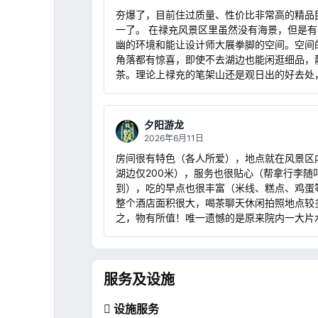
夯爆了，目前住过质量、性价比非常高的精品
一了。 在禄充风景区里虽然没有海景，但是
幽的环境和能让设计师大展拳脚的空间。空间
角落都有惊喜，即使不去湖边也能闲逛细品，
茶。理论上禄充的笔架山还是观日出的好去处
次正好下雨没去成，而精致的小庭院正好填补
带来的行程空白。 居住环境和服务质量也是
房间用料相当扎实，床上用品、一次性用品质
夕阳游龙
好，智能马桶、高速吹风机都没缺席，甚至还
2026年6月11日
Marshall的音响（音质真的特棒，家里一直没
房间很有特色（各人所爱），地点就在风景区
一个来着，但是怕扰民没敢开太大声蹦迪）！
湖边仅200米），服务也很贴心（帮拿行李随
之是来抚仙湖度假非常推荐的地方了～
到），吃的早点也很丰富（米线、糕点、鸡蛋
整个酒店面积很大，喝茶聊天休闲拍照地点较
之，物有所值！唯一遗憾的是原来院内一大片
弃用，少了些壮观与情调。
服务及设施
设施服务