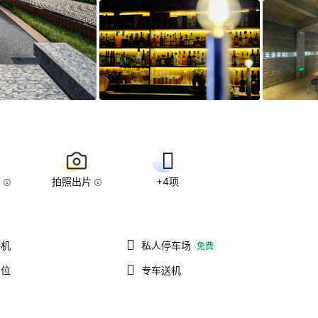
围
拍照出片
+4项
接机
私人停车场
免费
车位
专车送机