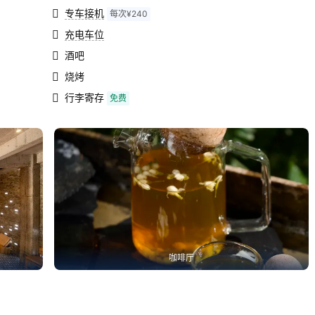
专车接机
每次¥240
充电车位
酒吧
烧烤
行李寄存
免费
咖啡厅