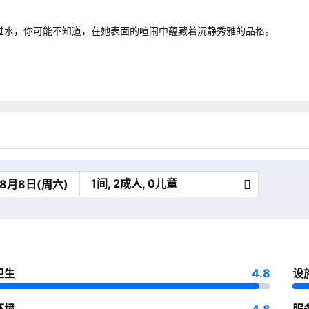
过水，你可能不知道，在她表面的喧闹中蕴藏着沉静秀雅的品格。
1间, 2成人, 0儿童
卫生
4.8
设