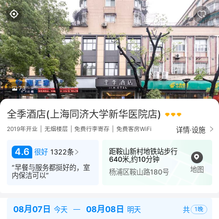
73
全季酒店(上海同济大学新华医院店)
详情·设施
2019年开业
|
无烟楼层
|
免费行李寄存
|
免费客房WiFi
4.6
距鞍山新村地铁站步行
很好
1322条
640米,约10分钟
“早餐与服务都挺好的，室
地图
杨浦区鞍山路180号
内保洁可以”
08月07日
08月08日
共
今天
明天
1
晚