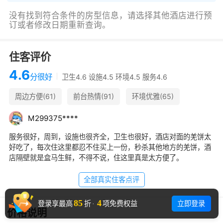
没有找到符合条件的房型信息，请选择其他酒店进行预
订或者修改日期重新查询。
住客评价
4.6
分
很好
卫生4.6 设施4.5 环境4.5 服务4.6
周边方便(61)
前台热情(91)
环境优雅(65)
交通便利(51)
早餐很棒(49)
隔音一般(29)
M
2
9
9
3
7
5
*
*
*
*
近地铁站(18)
适合出差(17)
离同济大学很近(22)
服务很好，周到，设施也很齐全，卫生也很好，酒店对面的羌饼太
好吃了，每次住这里都忍不住买上一份，秒杀其他地方的羌饼，酒
店隔壁就是盒马生鲜，不得不说，住这里真是太方便了。
全部真实住客点评
85
4
立即登录
登录享最高
折
·
项免费权益
价格说明