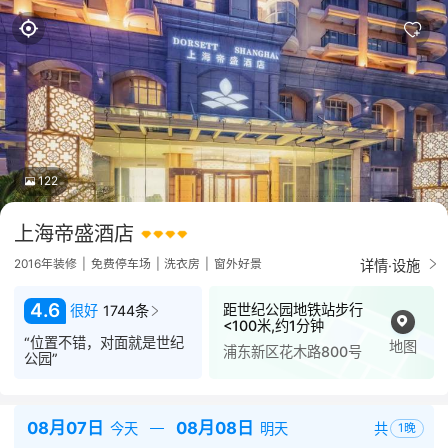
122
上海帝盛酒店
详情·设施
2016年装修
|
免费停车场
|
洗衣房
|
窗外好景
4.6
距世纪公园地铁站步行
很好
1744条
<100米,约1分钟
“位置不错，对面就是世纪
地图
浦东新区花木路800号
公园”
08月07日
08月08日
共
今天
明天
1
晚