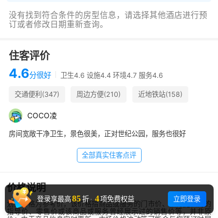
没有找到符合条件的房型信息，请选择其他酒店进行预
订或者修改日期重新查询。
住客评价
4.6
分
很好
卫生4.6 设施4.4 环境4.7 服务4.6
交通便利(347)
周边方便(210)
近地铁站(158)
早餐很棒(119)
适合出差(46)
提供接送(36)
C
O
C
O
凌
有园林景观(33)
浴缸很棒(15)
房间宽敞干净卫生，景色很美，正对世纪公园，服务也很好
世纪公园尽收眼底(31)
全部真实住客点评
价格说明
85
4
立即登录
登录享最高
折
·
项免费权益
划线价格为参考价，该价格指商品或服务的门市价、服务提供商的
指导价、零售价或该商品或服务曾经展示过的销售价等，并非原