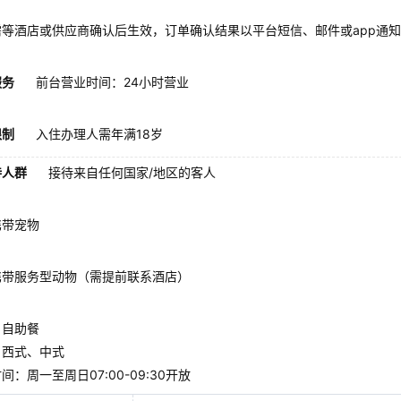
需等酒店或供应商确认后生效，订单确认结果以平台短信、邮件或app通
服务
前台营业时间：24小时营业
限制
入住办理人需年满18岁
待人群
接待来自任何国家/地区的客人
携带宠物
携带服务型动物（需提前联系酒店）
：自助餐
：西式、中式
间：周一至周日07:00-09:30开放