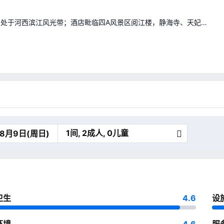
，处于河西滨江风光带；酒店毗临四A风景区阅江楼，静海寺、天妃
桥、中山码头，旅游观光及交通便捷。距地铁5号线1号口步行约5
都便利。酒店客房设计风格为新中式，面积25-90平米不等，每间
牌的LIDDELL棉织品。不仅拥有豪华景观房，还有配备了高清投影
同消费群体需求。
1间, 2成人, 0儿童
卫生
4.6
设