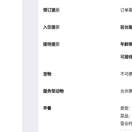
预订提示
订单
入住提示
前台
接待提示
年龄
可接
宠物
不可
服务型动物
允许
早餐
类型
菜品
营业时