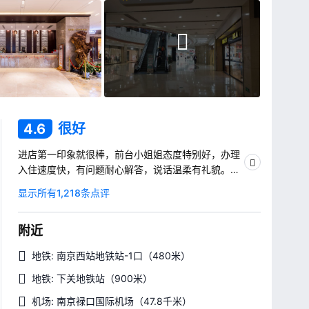
4.6
很好
进店第一印象就很棒，前台小姐姐态度特别好，办理
入住速度快，有问题耐心解答，说话温柔有礼貌。客
房卫生到位，环境安静舒适，整体入住感满分，强烈
显示所有1,218条点评
推荐！
附近
地铁: 南京西站地铁站-1口
（480米）
地铁: 下关地铁站
（900米）
机场: 南京禄口国际机场
（47.8千米）