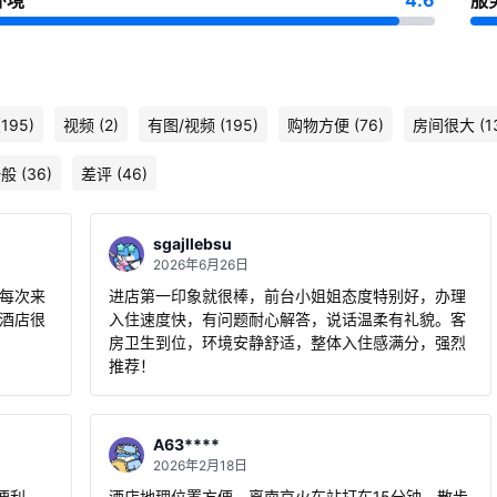
环境
4.6
服
195)
视频 (2)
有图/视频 (195)
购物方便 (76)
房间很大 (13
 (36)
差评 (46)
sgajllebsu
2026年6月26日
进店第一印象就很棒，前台小姐姐态度特别好，办理
的酒店很
入住速度快，有问题耐心解答，说话温柔有礼貌。客
房卫生到位，环境安静舒适，整体入住感满分，强烈
推荐！
A63****
2026年2月18日
便利，
酒店地理位置方便，离南京火车站打车15分钟，散步