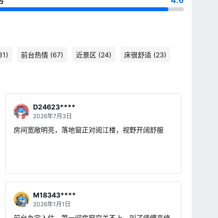
务
4.6
1)
前台热情 (67)
近景区 (24)
床很舒适 (23)
D24623****
2026年7月3日
房间宽敞明亮，落地窗正对阅江楼，视野开阔舒服
M18343****
2026年1月1日
前台办完入住，第一间房窗帘关不上，叫了师傅来修