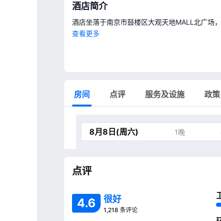
酒店简介
酒店坐落于南京市鼓楼区大观天地MALL北广场
宫、渡江纪念碑等近在咫尺；步行可至南京长江大
查看更多
分钟，到夫子庙、鸡鸣寺、玄武湖、新街口等景点
房均配备雾化玻璃及享誉150年悠久历史的世界品
设备的行政房，可以满足商务、会议、度假等不
房间
点评
服务及设施
政策
1晚
点评
很好
4
.
6
1,218 条评论