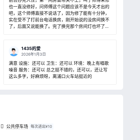
也一直没修好，问师傅这个问题应该不是今天才出的
吧，这个师傅直接不说话了，因为修了能有十分钟，
实在受不了打前台电话换房，刚开始说的没房间换不
了，后面又说能换了。完了换完那个房间灯也坏了，
两间都是晚上光非常的暗。。。对了，没换房之前问
师傅能不能修好灯，太暗了，他也不说话😶就这么在
昏暗的酒店跟朋友跨了个年。更过分的是，第二天早
1435的爱
上七点五十左右一阵强劲的电钻声从房顶袭来，我住
2026年1月3日
的是四楼，印象中还有五楼吧？前台说是后面商场在
满意 设施：还可以 卫生：还可以 环境：晚上有唱歌
装修。而且就算有装修，能不能在显眼的地方提示一
噪音 服务：还可以 总之挺不错的，还可以，还让写
下啊，表达一下歉意什么的，你们建酒店不是给客人
这么多字，好麻烦呀，离浦口火车站挺近的
提供安静舒适的休息环境的吗，这一点都做不到。。
2026第一天就这么被吵醒了。。。还有，你们洗手池
的热水全是黄的，我放了很多次水都是这样，不知道
什么问题。窗户确实是能看见阅江楼，晚上灯光很好
看
公共停车场
每次进出¥10