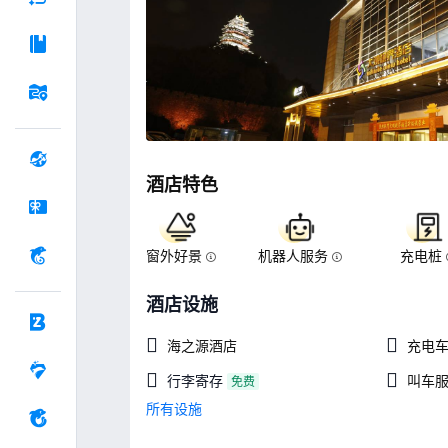
酒店特色
窗外好景
机器人服务
充电桩
酒店设施
海之源酒店
充电
行李寄存
叫车
免费
所有设施