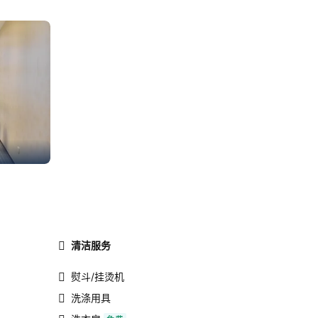
清洁服务
熨斗/挂烫机
洗涤用具