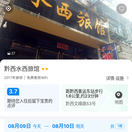
27
黔西水西旅馆
详情·设施
2017年装修
|
免费客房WiFi
3.7
距黔西客运东站步行
1.6公里,约23分钟
期待您入住后留下宝贵的
地图
黔西文峰路53号
点评
08月09日
08月10日
共
今天
明天
1
晚