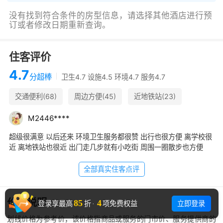
没有找到符合条件的房型信息，请选择其他酒店进行预
订或者修改日期重新查询。
住客评价
4.7
分
超棒
卫生4.7 设施4.5 环境4.7 服务4.7
交通便利(68)
周边方便(45)
近地铁站(23)
安静舒适(20)
早餐很棒(20)
前台热情(14)
M
2
4
4
6
*
*
*
*
适合出差(9)
多次入住(8)
距离同济大学非常近(33)
超级很满意 以后还来 环境卫生服务都很赞 出行也很方便 离学校很
近 离地铁站也很近 出门走几步就有小吃街 周围一圈散步也方便
全部真实住客点评
价格说明
85
4
立即登录
登录享最高
折
·
项免费权益
划线价格为参考价，该价格指商品或服务的门市价、服务提供商的