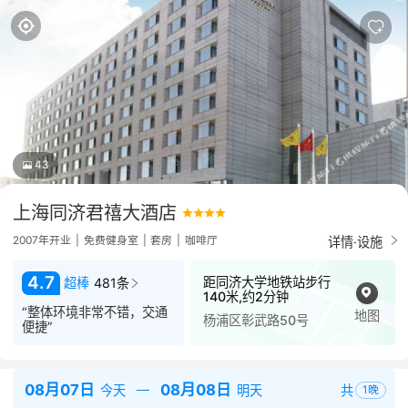
43
上海同济君禧大酒店
详情·设施
2007年开业
|
免费健身室
|
套房
|
咖啡厅
4.7
距同济大学地铁站步行
超棒
481条
140米,约2分钟
“整体环境非常不错，交通
地图
杨浦区彰武路50号
便捷”
08月07日
08月08日
共
今天
明天
1
晚