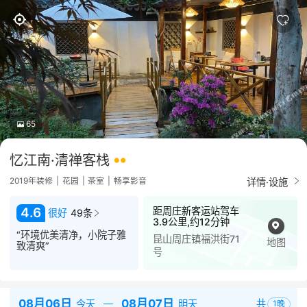
65
忆江南·清禅客栈
详情·设施
2019年装修
|
花园
|
茶室
|
畅享影音
距周庄新客运站驾车
4.6
很好
49条
3.9公里,约12分钟
“环境优美清净，小院子雅
昆山周庄镇福洪街71
地图
致清爽”
号
08月06日
08月07日
共
今天
明天
1
晚