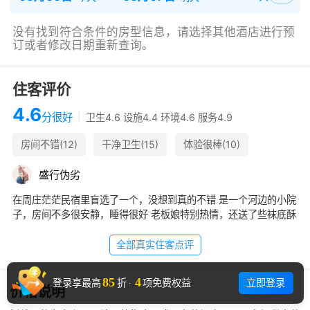
没有找到符合条件的房型信息，请选择其他酒店进行预
订或者修改日期重新查询。
住客评价
4.6
分
很好
卫生4.6 设施4.4 环境4.6 服务4.9
房间不错(12)
干净卫生(15)
体验很棒(10)
位置很好(8)
环境优雅(7)
停车方便(6)
盛
行
伪
劣
安静舒适(5)
老板热情(4)
在周庄茫茫民宿里盲选了一个，没想到真的不错 是一个河边的小院
子，房间不多很安静，睡得很好 老板娘特别热情，还送了些袜底酥
全部真实住客点评
85
4
立即登录
登录享最高
折
·
项免费权益
价格说明