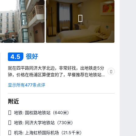
4.5
很好
就在四平路同济大学北边，非常好找，出地铁走5分
钟，价格在杨浦区算便宜的了，早餐推荐在地铁站附
近同济大学大门对面吃，很多小店。没事可以走走同
显示所有477条点评
济大学，百年老校。
附近
地铁: 国权路地铁站
（640米）
地铁: 同济大学地铁站
（730米）
机场: 上海虹桥国际机场
（21.5千米）