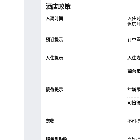
酒店政策
入离时间
入住时
退房时
预订提示
订单
入住提示
入住
前台
接待提示
年龄
可接
宠物
不可
服务型动物
允许