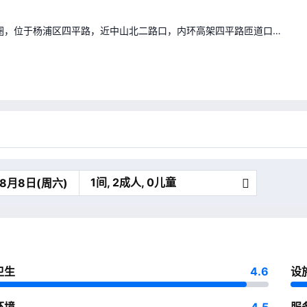
圈，位于杨浦区四平路，近中山北二路口，内环高架四平路匝道口下
1间, 2成人, 0儿童
卫生
4.6
设