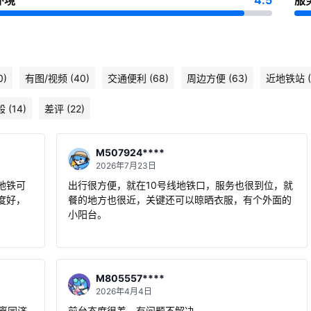
环境
4.5
服
0)
有图/视频 (40)
交通便利 (68)
周边方便 (63)
近地铁站 (
(14)
差评 (22)
M507924****
2026年7月23日
地铁可
出行很方便，就在10号线地铁口，服务也很到位，就
度好，
餐的地方也很近，关键还可以晾晒衣服，有个外面的
小阳台。
M805557****
2026年4月4日
.离同济
前台态度很差，有问题不解决