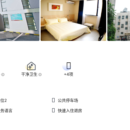
好
干净卫生
+4项
位2
公共停车场
服务语言
快速入住退房