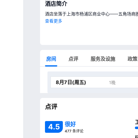
酒店简介
酒店坐落于上海市杨浦区商业中心——五角场商
右拐弯即到。
查看更多
房间
点评
服务及设施
政策
1晚
点评
很好
4
.
5
477 条评论