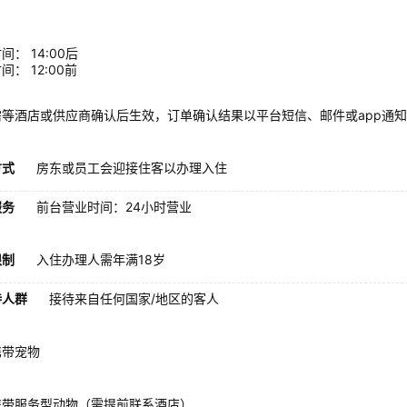
间： 14:00后
间： 12:00前
需等酒店或供应商确认后生效，订单确认结果以平台短信、邮件或app通
方式
房东或员工会迎接住客以办理入住
服务
前台营业时间：24小时营业
限制
入住办理人需年满18岁
待人群
接待来自任何国家/地区的客人
携带宠物
携带服务型动物（需提前联系酒店）