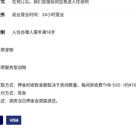
方式
在预订后，我们会提前向您发送入住说明
服务
前台营业时间：24小时营业
限制
入住办理人需年满18岁
携带宠物
携带服务型动物
取方式：押金的收取金额取决于房间数量，每间房收费THB 500（约¥102
支付方式：现金
退还：退房当日押金会原路退还。