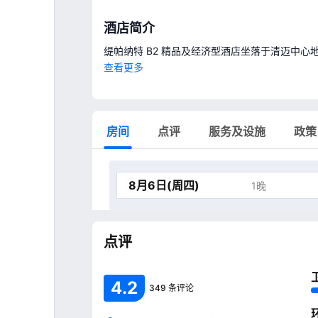
酒店简介
缇帕纳特 B2 精品及经济型酒店坐落于清迈中心
迈夜市 2.3 英里（3.7 公里），距离东城门 1.7 
查看更多
房间
点评
服务及设施
政策
1晚
点评
4
.
2
349 条评论