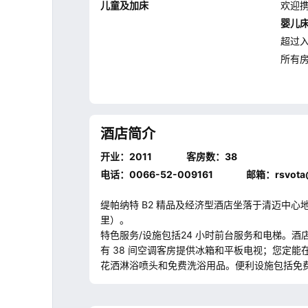
儿童及加床
欢迎
婴儿
超过
所有
酒店简介
开业：2011
客房数：38
电话：
0066-52-009161
邮箱：
rsvot
缇帕纳特 B2 精品及经济型酒店坐落于清迈中心地段
里）。
特色服务/设施包括24 小时前台服务和电梯。酒
有 38 间空调客房提供冰箱和平板电视；您定
花洒淋浴喷头和免费洗浴用品。便利设施包括免