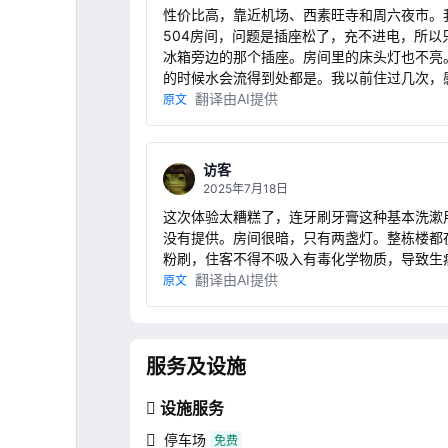
性价比高，靠近机场、西素旺寺和周六夜市。
504房间，问题是插座松了，充不进电，所以
冰箱旁边的那个插座。房间里的床头灯也不亮
的时候水会流得到处都是。我以前住过几次，
些房间很好，但有些房间确实问题不少。
翻译由AI提供
原文
访客
2025年7月18日
这次体验太糟糕了，连牙刷牙膏这种基本洗漱
没有提供。房间很暗，只有两盏灯。整栋楼都
粉刷，住客不得不吸入有毒化学物质，导致生
翻译由AI提供
原文
服务及设施
设施服务
停车场
免费