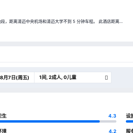
地段，距离清迈中央机场和清迈大学不到 5 分钟车程。 此酒店距离清
英里（2.8 公里）。
1间, 2成人, 0儿童
卫生
4.3
设
环境
4.2
服