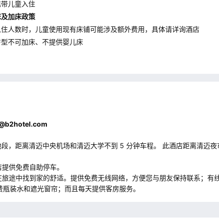
携带儿童入住
床及加床政策
入住人数时，儿童使用现有床铺可能涉及额外费用，具体请详询酒店
房型不可加床、不提供婴儿床
a@b2hotel.com
，距离清迈中央机场和清迈大学不到 5 分钟车程。 此酒店距离清迈夜市 2.3 
店提供免费自助停车。
能在旅途中找到家的舒适。提供免费无线网络，方便您与朋友保持联系；有
费瓶装水和遮光窗帘；而且每天提供客房服务。