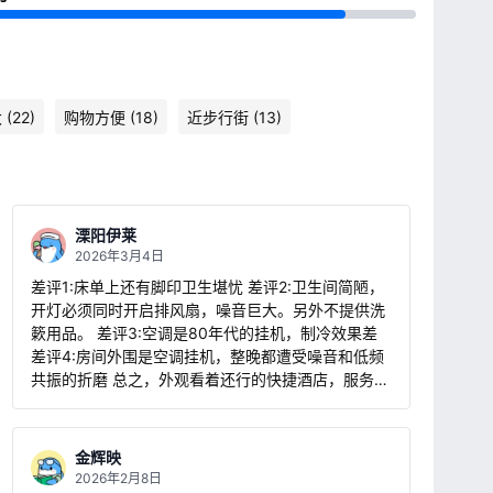
(22)
购物方便 (18)
近步行街 (13)
溧阳伊莱
2026年3月4日
差评1:床单上还有脚印卫生堪忧 差评2:卫生间简陋，
开灯必须同时开启排风扇，噪音巨大。另外不提供洗
簌用品。 差评3:空调是80年代的挂机，制冷效果差
差评4:房间外围是空调挂机，整晚都遭受噪音和低频
共振的折磨 总之，外观看着还行的快捷酒店，服务设
施很一般，只能作为过渡
金辉映
2026年2月8日