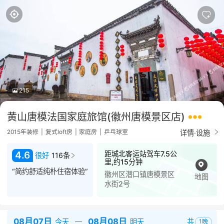
215
黄山唐模法国家庭旅馆(徽州唐模景区店)
详情·设施
2015年装修
|
复式loft房
|
家庭房
|
乒乓球室
距城北客运站驾车7.5公
4.6
很好
116条
里,约15分钟
“简约舒适纯朴住宿体验”
徽州区潜口镇唐模景区
地图
水街2号
08月07日
08月08日
共
今天
明天
1
晚