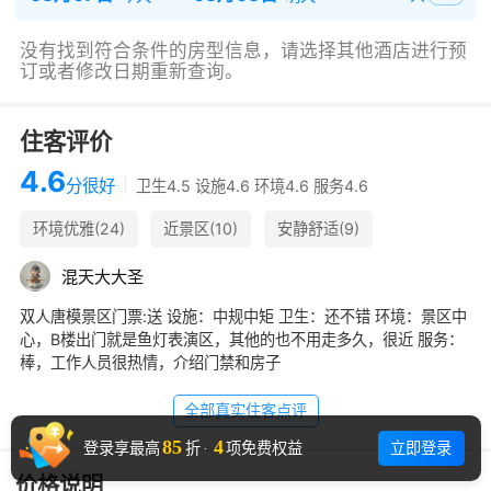
没有找到符合条件的房型信息，请选择其他酒店进行预
订或者修改日期重新查询。
住客评价
4.6
分
很好
卫生4.5 设施4.6 环境4.6 服务4.6
环境优雅(24)
近景区(10)
安静舒适(9)
停车方便(7)
房间很大(6)
有设计感(4)
混
天
大
大
圣
前台热情(4)
灯不错(3)
可以逛唐模(7)
双人唐模景区门票:送 设施：中规中矩 卫生：还不错 环境：景区中
心，B楼出门就是鱼灯表演区，其他的也不用走多久，很近 服务：
棒，工作人员很热情，介绍门禁和房子
全部真实住客点评
85
4
立即登录
登录享最高
折
·
项免费权益
价格说明