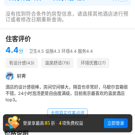
没有找到符合条件的房型信息，请选择其他酒店进行预
订或者修改日期重新查询。
住客评价
4.4
分
卫生4.5 设施4.3 环境4.4 服务4.4
有设计感(43)
温泉舒适(79)
环境优雅(27)
晚餐很棒(17)
房型格局好(11)
泳池干净(7)
轩
霁
适合一家人(6)
景观很棒(5)
酒店的设计感很棒，房间空间够大，隔音也非常好，马歇尔音箱很
不错，24小时泡汤更是自由度满级，目前南京最喜欢的温泉酒店
top3。
全部真实住客点评
85
4
立即登录
登录享最高
折
·
项免费权益
价格说明