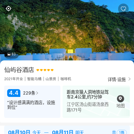
83
仙屿谷酒店
详情·设施
2021年开业
|
智能马桶
|
山景房
|
咖啡机
距南京猿人洞地铁站驾
4.4
229条
车2.4公里,约7分钟
“设计感满满的酒店，设施
江宁区汤山街道汤泉西
地图
到位”
路171号
08月10日
08月11日
共
今天
明天
1
晚