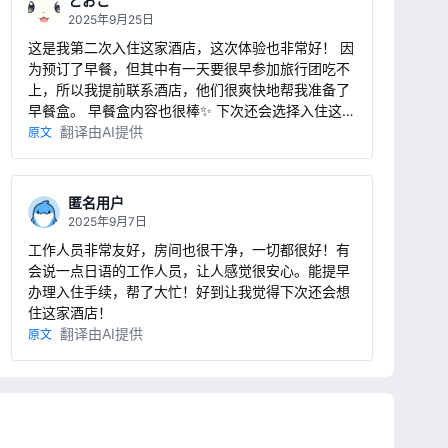
とおこ
2025年9月25日
这是我第二次入住这家酒店，这次体验也非常好！ 因
为预订了早餐，但其中有一天要很早参加旅行团吃不
上，所以我提前联系酒店，他们很爽快地帮我准备了
早餐盒。 早餐盒内容也很棒✨ 下次还会选择入住这
里！
翻译由AI提供
原文
匿名用户
2025年9月7日
工作人员非常友好，房间也很干净，一切都很好！有
会说一点日语的工作人员，让人感觉很安心。能提早
办理入住手续，帮了大忙！好到让我觉得下次还会想
住这家酒店！
翻译由AI提供
原文