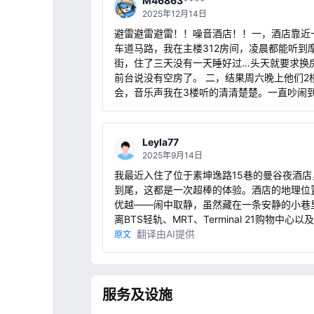
M46863****
都是固定的，不能拿出来实用；靠近小马路，
2025年12月14日
有一点噪音。 综上，性价比还算比较高，整体满意度
避雷避雷避雷！！噪音酒店！！一，酒店靠近
4.5分，还会再次入住。
车道马路，我在主楼312房间，凌晨都能听到
街，住了三天没有一天睡好过…头天就要求换
前台说没有空房了。 二，结果周六晚上他们2
会，音乐声我在3楼听的清清楚楚。一直吵闹到
点…再次要求换房，仍然没有… 三，房间说是2
翻新过，结果入住以后设施家具老旧，灯光非
暗，卫生间和图片严重不符，不敢相信这是80
Leyla77
的酒店…这种装修高于500都是离谱 四，早餐
2025年9月14日
一，不好吃，有评论说相当于五星级酒店标准
我最近入住了位于素坤逸路15巷的曼谷夜酒店
疑是拖，实际相当于国内亚朵，桔子水晶水平
到尾，这都是一次超棒的体验。酒店的地理位
还差点… 总结，这次入住曼谷最后悔的事情就
优越——闹中取静，虽然藏在一条安静的小巷
这家酒店，从来没有过这么差的体验。除了地
离BTS轻轨、MRT、Terminal 21购物中心以
好一点以外毫无优点！！投诉到携程，表扬一
棒的餐厅和娱乐场所都只有几步之遥。无论是
翻译由AI提供
原文
客服，给了我一点补偿和安慰
是休闲，这里都是完美的。 房间很现代化，设计精
美，一尘不染。床非常舒服，高品质的床单和
我在一天的探索之后能轻松放松。设施也非常
服务及设施
——无线网络很好，浴室很时尚，还有许多贴
细节，处处体现着酒店的用心。 酒店员工值得特别称