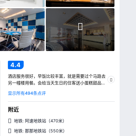
4.4
酒店服务很好，早饭比较丰富，就是需要过个马路去
另一幢楼用餐。会给当天生日的住客送小蛋糕甜品，
唱生日歌。附近吃饭也非常方便，离terminal21很
显示所有494条点评
近。酒店缺点就是门口路太窄，打车比较慢。
附近
地铁: 阿速地铁站
（470米）
地铁: 那那地铁站
（550米）