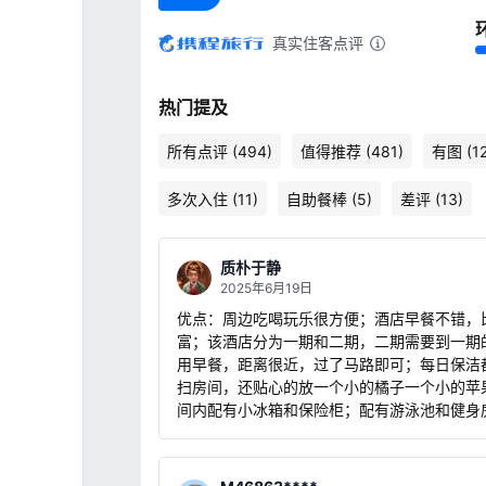
真实住客点评
热门提及
所有点评 (494)
值得推荐 (481)
有图 (12
多次入住 (11)
自助餐棒 (5)
差评 (13)
质朴于静
2025年6月19日
优点：周边吃喝玩乐很方便；酒店早餐不错，
富；该酒店分为一期和二期，二期需要到一期
用早餐，距离很近，过了马路即可；每日保洁
扫房间，还贴心的放一个小的橘子一个小的苹
间内配有小冰箱和保险柜；配有游泳池和健身
店服务生服务品质不错，礼貌有加；酒店三楼S
错，还有一次10%的折扣券； 缺点：房间窗口都是封
死的，不能打开；没有晾晒衣服的地方，衣柜