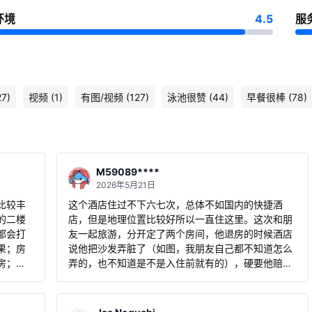
环境
4.5
服
7)
视频 (1)
有图/视频 (127)
泳池很赞 (44)
早餐很棒 (78)
M59089****
2026年5月21日
比较丰
这个酒店住过不下六七次，总体不如国内的快捷酒
的二楼
店，但是地理位置比较好所以一直住这里。这次和朋
都会打
友一起旅游，分开定了两个房间，他退房的时候酒店
果；房
说他把沙发弄脏了（如图，我朋友自己都不知道怎么
房；酒
弄的，也不知道是不是入住前就有的），硬要他赔了
PA不
3000泰铢，否则就威胁报警。我朋友不想多生事端
就付了，付完后那几个酒店工作人员就在那嬉笑，感
的衣架
觉像找到了冤大头一样。太坑了。