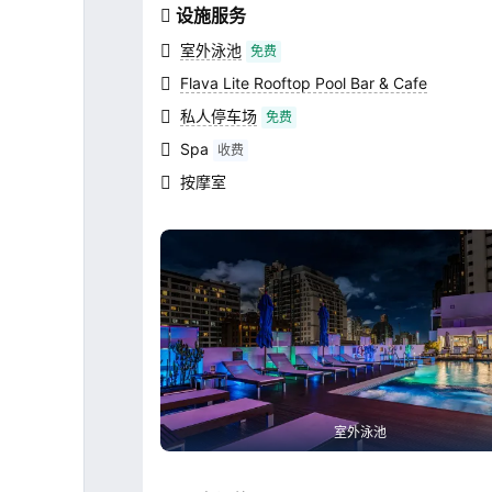
赞：他们友好、细心，并且总是乐于助人。从
设施服务
退房，他们的专业精神和礼貌都给我留下了深
室外泳池
免费
象。早餐也很美味，选择丰富，是开启新一天
式。 其他设施，比如屋顶泳池和水疗中心，都是真正
Flava Lite Rooftop Pool Bar & Cafe
的亮点。泳池提供了一个很好的休憩之所，景
私人停车场
免费
棒，水疗护理让人放松且焕发活力。 总的来说，曼谷
Spa
夜酒店在舒适度、清洁度、服务和地理位置方
收费
出了我的预期。我强烈推荐任何来曼谷旅行的
按摩室
这家酒店，下次我来曼谷也一定会再住这里。
室外泳池