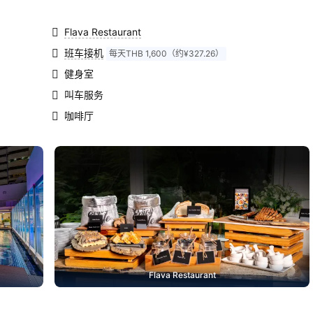
入住到
刻印
Flava Restaurant
的好方
班车接机
每天THB 1,600（约¥327.26）
色也很
健身室
叫车服务
面都超
人选择
咖啡厅
Flava Restaurant