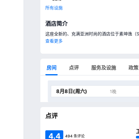
所有设施
酒店简介
这座全新的、充满亚洲时尚的酒店位于素坤逸（Su
另外还有健身房和水疗。
查看更多
房间
点评
服务及设施
政策
1晚
点评
4
.
4
494 条评论