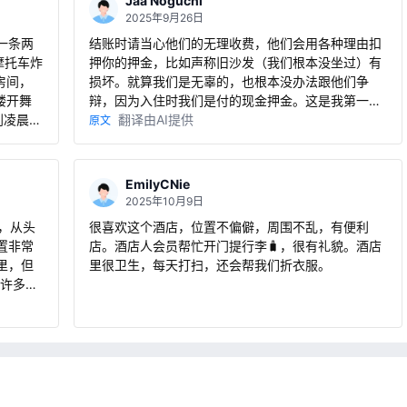
Jaa Noguchi
晚上稍
2025年9月26日
一条两
结账时请当心他们的无理收费，他们会用各种理由扣
摩托车炸
押你的押金，比如声称旧沙发（我们根本没坐过）有
房间，
损坏。就算我们是无辜的，也根本没办法跟他们争
楼开舞
辩，因为入住时我们是付的现金押金。这是我第一次
凌晨12
遇到这么糟糕的经历！我住了4晚花了1万多泰铢，结
翻译由AI提供
原文
022年
果他们还想贪我2000泰铢的无理费用，太不公平
常昏
了。
0一晚
EmilyCNie
品种单
2025年10月9日
我真怀
，从头
很喜欢这个酒店，位置不偏僻，周围不乱，有便利
，可能
置非常
店。酒店人会员帮忙开门提行李🧳，很有礼貌。酒店
是定了
里，但
里很卫生，每天打扫，还会帮我们折衣服。
理位置
及许多很
下携程
观光还
枕头让
齐全
心的小